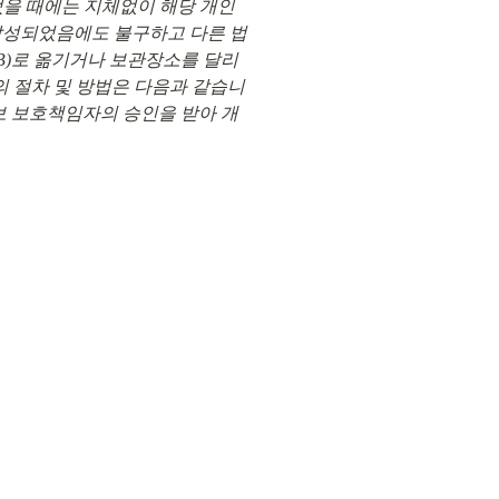
되었을 때에는 지체없이 해당 개인
달성되었음에도 불구하고 다른 법
B)로 옮기거나 보관장소를 달리
기의 절차 및 방법은 다음과 같습니
개인정보 보호책임자의 승인을 받아 개