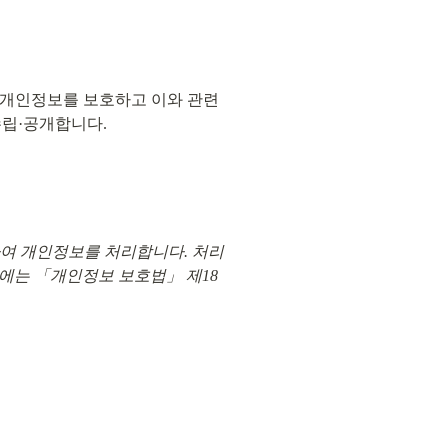
의 개인정보를 보호하고 이와 관련
수립·공개합니다.
하여 개인정보를 처리합니다. 처리
에는 「개인정보 보호법」 제18