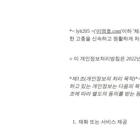
*< lyh205 >('
이영호.com
'이하 
한 고충을 신속하고 원활하게 처
○ 이 개인정보처리방침은 
2022
년
*
제1조(개인정보의 처리 목적)*< ly
하고 있는 개인정보는 다음의 목
조에 따라 별도의 동의를 받는 
재화 또는 서비스 제공