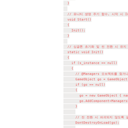
	}

	// 유니티 생명 주기 함수, 시작 시 Init() 호출

	void Start()

	{

		Init();

	}

	// 싱글톤 초기화 및 씬 전환 시 유지 처리

	static void Init()

	{

		if (s_instance == null)

		{

			// @Managers 오브젝트를 찾거나 새로 생성

			GameObject go = GameObject.Find("@Managers");

			if (go == null)

			{

				go = new GameObject { name = "@Managers" };

				go.AddComponent<Managers>();

			}

			// 씬 전환 시 파괴되지 않도록 설정

			DontDestroyOnLoad(go);
