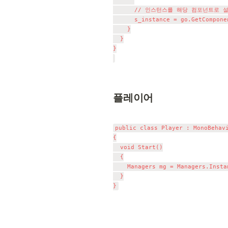
			// 인스턴스를 해당 컴포넌트로 설정

			s_instance = go.GetComponent<Managers>();

		}

	}

}

플레이어
public class Player : MonoBehavi
{

	void Start()

	{

		Managers mg = Managers.Instance;

	}
